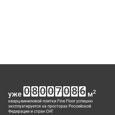
2
уже
м
кварц-виниловой плитки Fine Floor успешно
эксплуатируется на просторах Российской
Федерации и стран СНГ