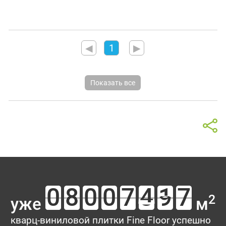
◀
1
▶
Показать все
2
уже
м
кварц-виниловой плитки Fine Floor успешно