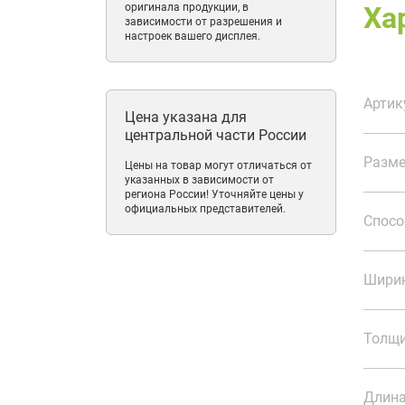
оригинала продукции, в
Оп
Ха
зависимости от разрешения и
настроек вашего дисплея.
Мож
паром
Артик
наход
Цена указана для
гондо
центральной части России
много
Разме
Цены на товар могут отличаться от
цвет 
указанных в зависимости от
региона России! Уточняйте цены у
колле
официальных представителей.
Спосо
Ширин
Толщи
Длина