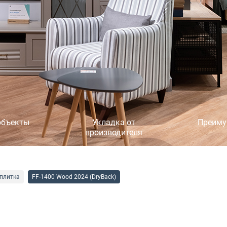
объекты
Укладка от
Преиму
производителя
плитка
FF-1400 Wood 2024 (DryBack)