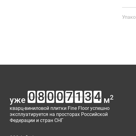
Упако
Ка
Ма
От
В 
Площ
Ваш от
Рейти
Имя*
Тип у
2
уже
м
кварц-виниловой плитки Fine Floor успешно
эксплуатируется на просторах Российской
Сооб
Федерации и стран СНГ