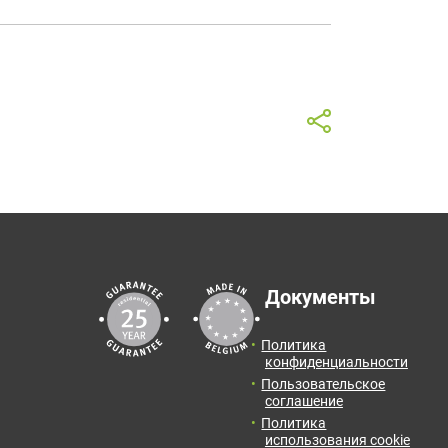
зультаты расчета:
м!
личество:
0
упак.
2
тоговая площадь:
0
м
Документы
на от:
0
руб.
Политика
конфиденциальности
Пользовательское
соглашение
Политика
использования cookie