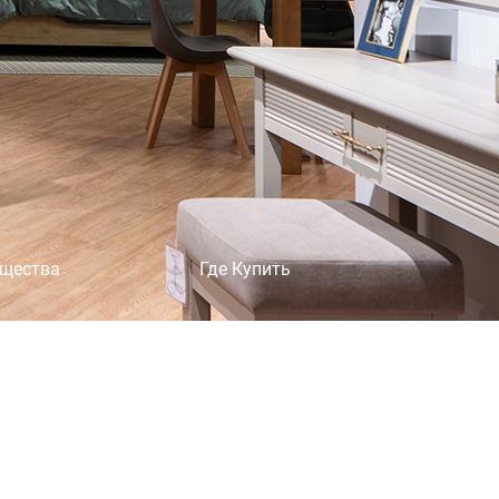
×
щества
Где Купить