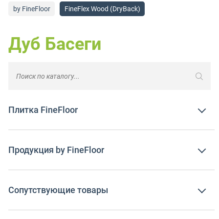
by FineFloor
FineFlex Wood (DryBack)
Дуб Басеги
Плитка FineFloor
Продукция by FineFloor
Сопутствующие товары