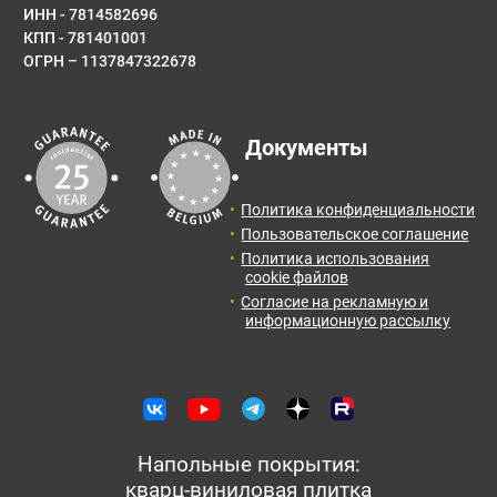
ИНН - 7814582696
КПП - 781401001
ОГРН – 1137847322678
E-mail
Результаты расчета:
Документы
Количество:
Итоговая
Цена от:
Сообщение
площадь:
0
упак.
0
руб.
Политика конфиденциальности
2
0
м
Пользовательское соглашение
Политика использования
Отправить заявку с расчетом менеджеру для
cookie файлов
получения информации и оформления заказа.
Согласие на рекламную и
информационную рассылку
Оставить отзыв
Отправить заявку
Напольные покрытия:
кварц-виниловая плитка