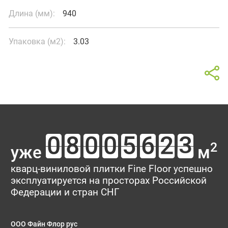
Длина (мм):
940
Упаковка (м2):
3.03
Калькулятор
Отзывы о товаре Дуб
В интерьере
Басеги
Площадь помещения
Ваш отзыв поможет кому-то сделать выбор. Спасибо, что
2
уже
м
делитесь опытом!
Тип укладки
кварц-виниловой плитки Fine Floor успешно
эксплуатируется на просторах Российской
Рейтинг:
Федерации и стран СНГ
Имя*
ООО Файн Флор рус