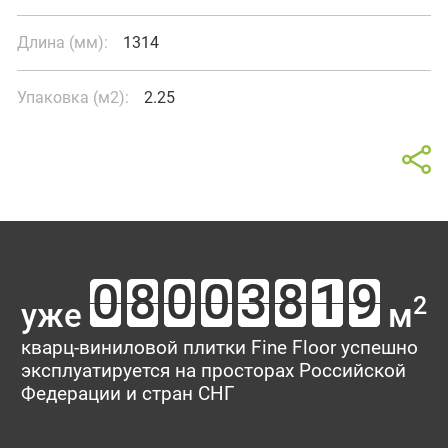
Длина (мм):
1314
Упаковка (м2):
2.25
Калькулятор
Магазины рядом
Отзывы о товаре Дуб Эно
В интерьере
На карте
Список магазинов
Площадь помещения
Ваш отзыв поможет кому-то сделать выбор. Спасибо, что
делитесь опытом!
2
уже
м
Тип укладки
Рейтинг:
кварц-виниловой плитки Fine Floor успешно
эксплуатируется на просторах Российской
Имя*
Федерации и стран СНГ