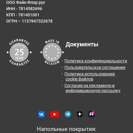
ООО Файн Флор рус
ИНН - 7814582696
E-mail
КПП - 781401001
ОГРН – 1137847322678
Результаты расчета:
Сообщение
Документы
Количество:
Итоговая
Цена от:
площадь:
0
упак.
0
руб.
Политика конфиденциальности
2
0
м
Пользовательское соглашение
Политика использования
Отправить заявку с расчетом менеджеру для
cookie файлов
получения информации и оформления заказа.
Согласие на рекламную и
информационную рассылку
Оставить отзыв
Отправить заявку
Напольные покрытия: