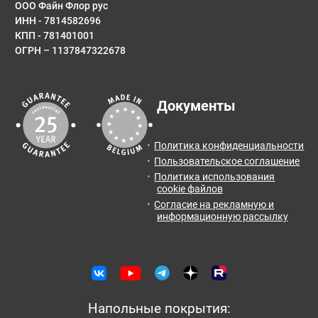
ООО Файн Флор рус
ИНН - 7814582696
E-mail
КПП - 781401001
ОГРН – 1137847322678
Результаты расчета:
Сообщение
Документы
Количество:
Итоговая
Цена от:
площадь:
0
упак.
0
руб.
Политика конфиденциальности
2
0
м
Пользовательское соглашение
Политика использования
Отправить заявку с расчетом менеджеру для
cookie файлов
получения информации и оформления заказа.
Согласие на рекламную и
информационную рассылку
Оставить отзыв
Отправить заявку
Напольные покрытия: