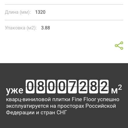
Длина (мм):
1320
Упаковка (м2):
3.88
Калькулятор
Магазины рядом
Отзывы о товаре Дуб Олиб
В интерьере
На карте
Список магазинов
Площадь помещения
Ваш отзыв поможет кому-то сделать выбор. Спасибо, что
делитесь опытом!
2
уже
м
Тип укладки
Рейтинг:
кварц-виниловой плитки Fine Floor успешно
эксплуатируется на просторах Российской
Имя*
Федерации и стран СНГ