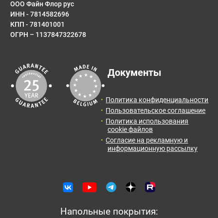
ООО Файн Флор рус
ИНН - 7814582696
E-mail
КПП - 781401001
ОГРН – 1137847322678
Результаты расчета:
Сообщение
Документы
Количество:
Итоговая
Цена от:
площадь:
0
упак.
0
руб.
Политика конфиденциальности
2
0
м
Пользовательское соглашение
Политика использования
Отправить заявку с расчетом менеджеру для
cookie файлов
получения информации и оформления заказа.
Согласие на рекламную и
информационную рассылку
Оставить отзыв
Отправить заявку
Напольные покрытия: