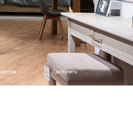
×
щества
Где Купить