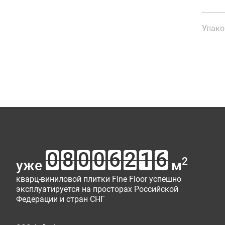
Упако
Ка
От
В 
Площ
Ваш от
Рейти
Имя*
Тип у
2
уже
м
кварц-виниловой плитки Fine Floor успешно
эксплуатируется на просторах Российской
Сооб
Федерации и стран СНГ