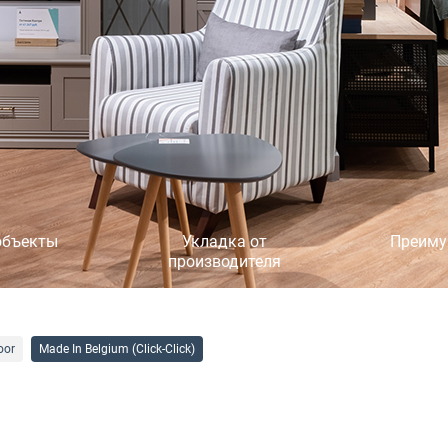
объекты
Укладка от
Преиму
производителя
oor
Made In Belgium (Click-Click)