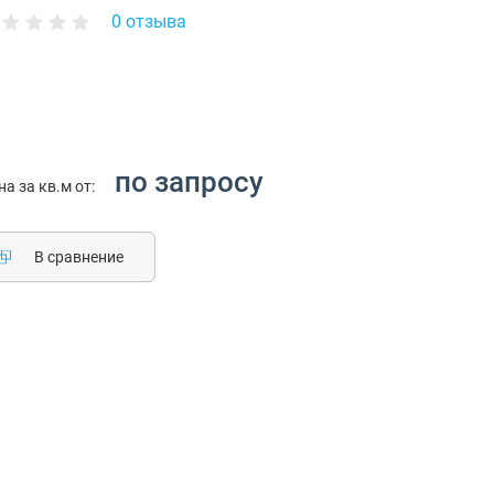
0 отзыва
по запросу
на за кв.м от:
В сравнение