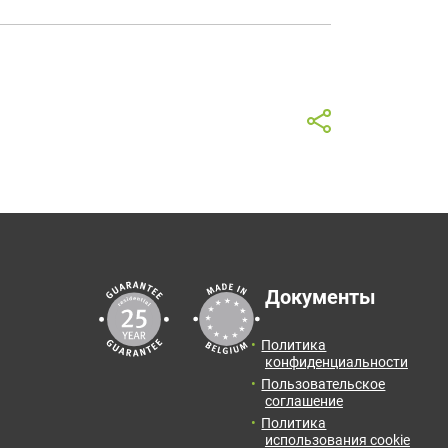
зультаты расчета:
м!
личество:
0
упак.
2
тоговая площадь:
0
м
Документы
на от:
0
руб.
Политика
конфиденциальности
Пользовательское
соглашение
Политика
использования cookie