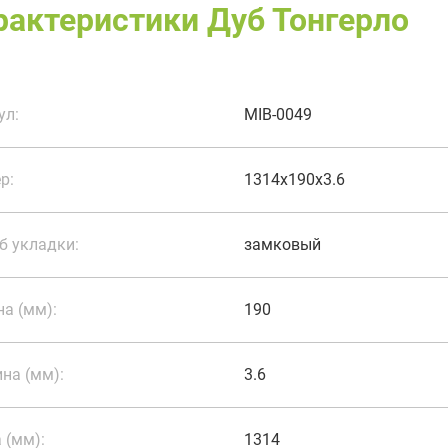
рактеристики Дуб Тонгерло
ул:
MIB-0049
р:
1314x190x3.6
б укладки:
замковый
а (мм):
190
на (мм):
3.6
 (мм):
1314