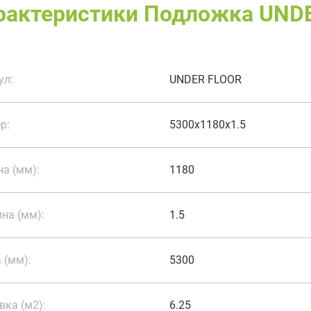
рактеристики Подложка UNDE
ул:
UNDER FLOOR
р:
5300x1180x1.5
а (мм):
1180
на (мм):
1.5
 (мм):
5300
вка (м2):
6.25