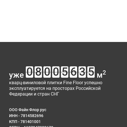
От
В 
LI
Ваш от
Рейти
2
уже
м
Имя*
кварц-виниловой плитки Fine Floor успешно
эксплуатируется на просторах Российской
Федерации и стран СНГ
Сооб
ООО Файн Флор рус
ИНН - 7814582696
КПП - 781401001