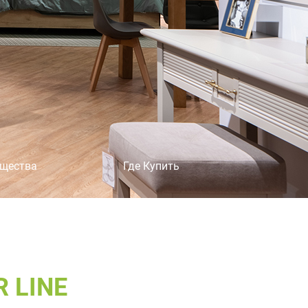
×
щества
Где Купить
 LINE