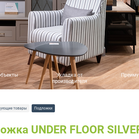
объекты
Укладка от
Преиму
производителя
вующие товары
Подложки
ожка UNDER FLOOR SILVER