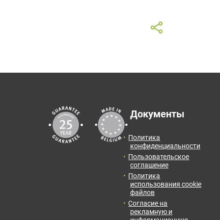
ER FLOOR SILVER
м!
Документы
Политика
конфиденциальности
Пользовательское
соглашение
Политика
использования cookie
файлов
Согласие на
рекламную и