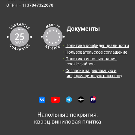
ОГРН – 1137847322678
Результаты расчета:
Сообщение
Документы
Количество:
Итоговая
Цена от:
площадь:
0
упак.
0
руб.
Политика конфиденциальности
2
0
м
Пользовательское соглашение
Политика использования
Отправить заявку с расчетом менеджеру для
cookie файлов
получения информации и оформления заказа.
Согласие на рекламную и
информационную рассылку
Оставить отзыв
Отправить заявку
Напольные покрытия:
кварц-виниловая плитка