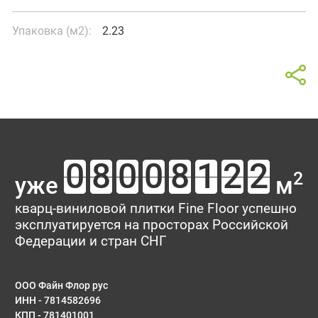
Упаковка (м2):
2.23
Калькулятор
Отзывы о товаре Ravello
В интерьере
Площадь помещения
Ваш отзыв поможет кому-то сделать выбор. Спасибо, что
делитесь опытом!
2
уже
м
Тип укладки
Рейтинг:
кварц-виниловой плитки Fine Floor успешно
эксплуатируется на просторах Российской
Имя*
Федерации и стран СНГ
ООО Файн Флор рус
ИНН - 7814582696
E-mail
КПП - 781401001