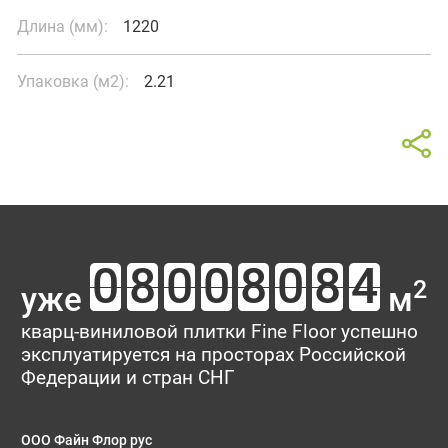
Длина (мм):
1220
Упаковка (м2):
2.21
Калькулятор
Отзывы о товаре Sebastian
В интерьере
Oak
Площадь помещения
Ваш отзыв поможет кому-то сделать выбор. Спасибо, что
2
уже
м
делитесь опытом!
Тип укладки
кварц-виниловой плитки Fine Floor успешно
эксплуатируется на просторах Российской
Рейтинг:
Федерации и стран СНГ
Имя*
ООО Файн Флор рус