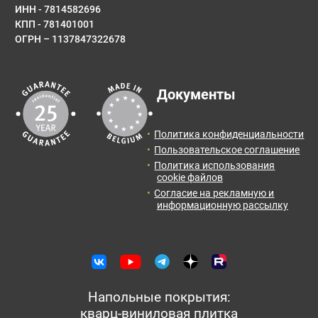
ИНН - 7814582696
КПП - 781401001
ОГРН – 1137847322678
E-mail
Результаты расчета:
Документы
Количество:
Итоговая
Цена от:
Сообщение
площадь:
0
упак.
0
руб.
Политика конфиденциальности
2
0
м
Пользовательское соглашение
Политика использования
Отправить заявку с расчетом менеджеру для
cookie файлов
получения информации и оформления заказа.
Согласие на рекламную и
информационную рассылку
Оставить отзыв
Отправить заявку
Напольные покрытия:
кварц-виниловая плитка