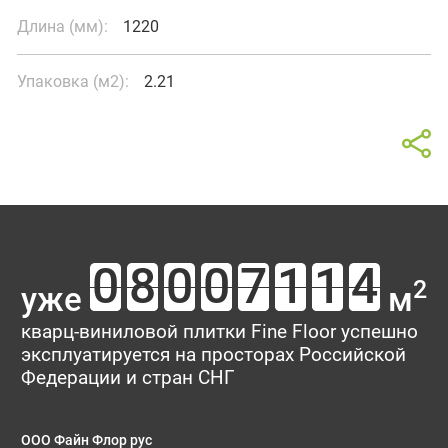
Длина (мм):
1220
Упаковка (м2):
2.21
Калькулятор
Отзывы о товаре Summer
В интерьере
Oak
Площадь помещения
Ваш отзыв поможет кому-то сделать выбор. Спасибо, что
2
уже
м
делитесь опытом!
Тип укладки
кварц-виниловой плитки Fine Floor успешно
эксплуатируется на просторах Российской
Рейтинг:
Федерации и стран СНГ
Имя*
ООО Файн Флор рус