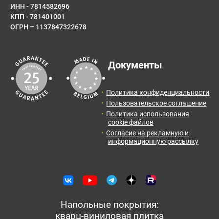
ИНН - 7814582696
КПП - 781401001
ОГРН – 1137847322678
E-mail
Результаты расчета:
Документы
Количество:
Итоговая
Цена от:
Сообщение
площадь:
0
упак.
0
руб.
Политика конфиденциальности
2
0
м
Пользовательское соглашение
Политика использования
Отправить заявку с расчетом менеджеру для
cookie файлов
получения информации и оформления заказа.
Согласие на рекламную и
информационную рассылку
Оставить отзыв
Отправить заявку
Напольные покрытия:
кварц-виниловая плитка