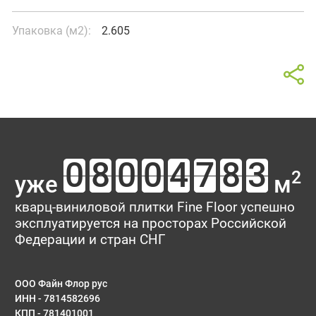
Упаковка (м2):
2.605
Калькулятор
Отзывы о товаре
В интерьере
Титаниум
Площадь помещения
Ваш отзыв поможет кому-то сделать выбор. Спасибо, что
2
уже
м
делитесь опытом!
Тип укладки
кварц-виниловой плитки Fine Floor успешно
эксплуатируется на просторах Российской
Рейтинг:
Федерации и стран СНГ
Имя*
ООО Файн Флор рус
ИНН - 7814582696
КПП - 781401001