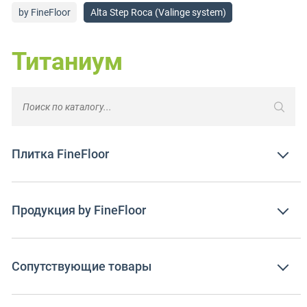
by FineFloor
Alta Step Roca (Valinge system)
Титаниум
Плитка FineFloor
Продукция by FineFloor
Сопутствующие товары