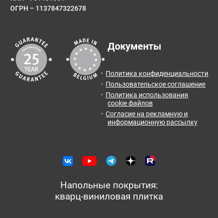
ОГРН – 1137847322678
E-mail
Результаты расчета:
Документы
Количество:
Итоговая
Цена от:
Сообщение
площадь:
0
упак.
0
руб.
Политика конфиденциальности
2
0
м
Пользовательское соглашение
Политика использования
Отправить заявку с расчетом менеджеру для
cookie файлов
получения информации и оформления заказа.
Согласие на рекламную и
информационную рассылку
Оставить отзыв
Отправить заявку
Напольные покрытия:
кварц-виниловая плитка