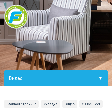
×
Главная страница
Укладка
Видео
О Fine Floor