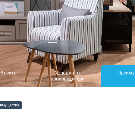
объекты
Укладка от
Преиму
производителя
имущества