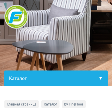
×
Главная страница
Каталог
by FineFloor