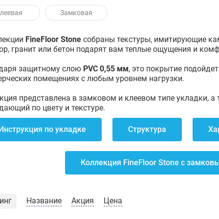
леевая
Замковая
лекции
FineFloor Stone
собраны текстуры, имитирующие ка
р, гранит или бетон подарят вам теплые ощущения и комф
даря защитному слою
PVC 0,55 мм
, это покрытие подойдет
рческих помещениях с любым уровнем нагрузки.
кция представлена в замковом и клеевом типе укладки, а
дающий по цвету и текстуре.
Инструкция по укладке
Структура
Ха
Коллекция FineFloor Stone с замко
инг
Название
Акция
Цена