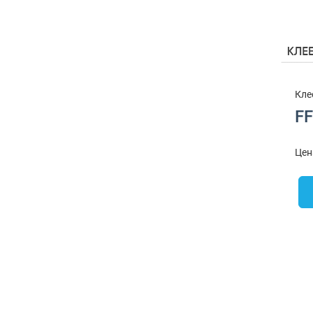
Кле
F
Цен