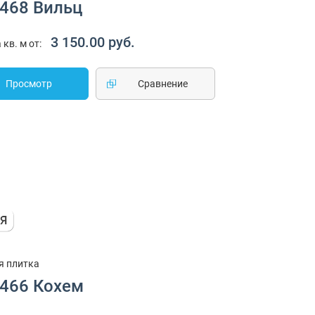
1468 Вильц
3 150.00 руб.
 кв. м от:
Просмотр
Cравнение
я плитка
1466 Кохем