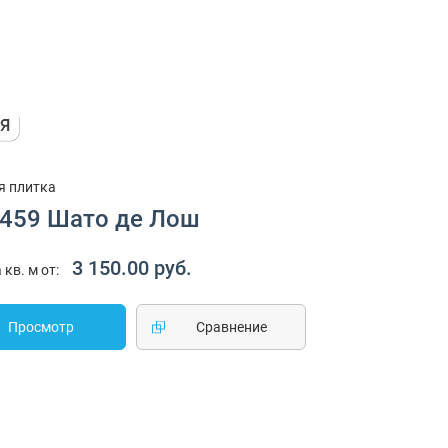
я плитка
1459 Шато де Лош
3 150.00 руб.
 кв. м от:
Просмотр
Cравнение