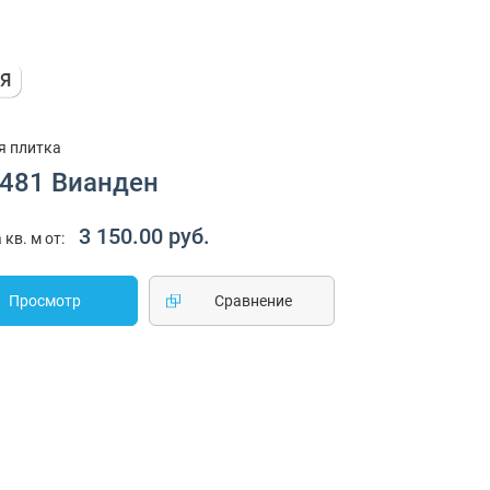
я плитка
1481 Вианден
3 150.00 руб.
 кв. м от:
Просмотр
Cравнение