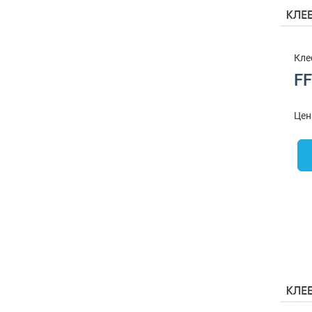
Кле
FF
Цен