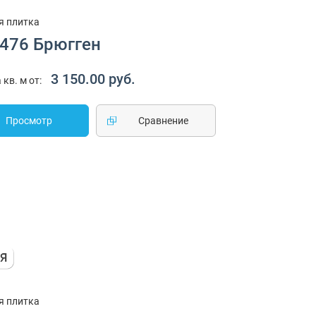
я плитка
1476 Брюгген
3 150.00 руб.
 кв. м от:
Просмотр
Cравнение
я плитка