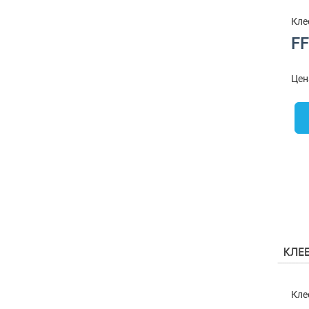
Кле
FF
Цен
Кле