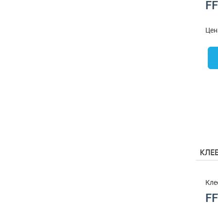
F
Цен
Кле
FF