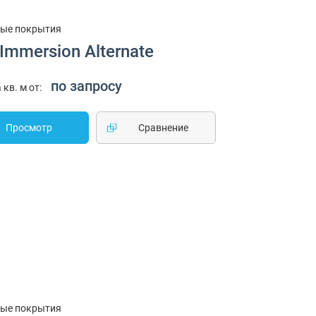
ые покрытия
Immersion Alternate
по запросу
 кв. м от:
Просмотр
Cравнение
ые покрытия