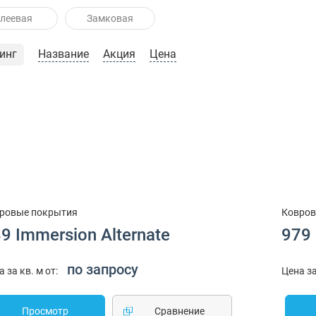
леевая
Замковая
инг
Название
Акция
Цена
ровые покрытия
Ковров
9 Immersion Alternate
979 
по запросу
а за кв. м от:
Цена за
Просмотр
Cравнение