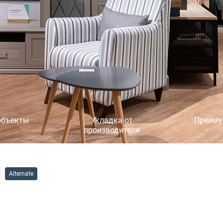
объекты
Укладка от
Преиму
производителя
Alternate