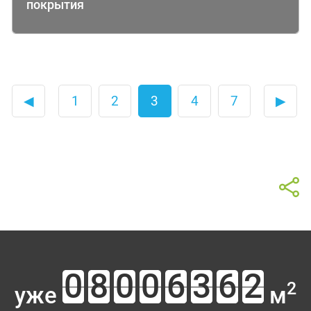
покрытия
◀
1
2
3
4
7
▶
2
уже
м